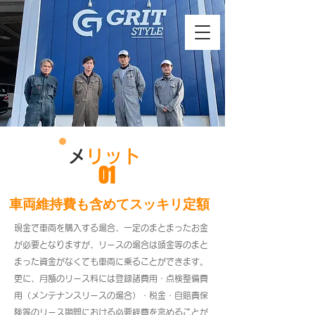
​
メリット
01
車両維持費も含めてスッキリ定額
現金で車両を購入する場合、一定のまとまったお金
が必要となりますが、リースの場合は頭金等のまと
まった資金がなくても車両に乗ることができます。
更に、月額のリース料には登録諸費用・点検整備費
用（メンテナンスリースの場合）・税金・自賠責保
険等のリース期間における必要経費を含めることが