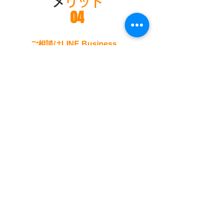
​
メリット
04
​ご相談はLINE Business
で！
弊社はお客様がお気軽にお問い合わせ頂けますよう
LINE Businessを採用しております。
​詳細やご相談などお気軽にチャットして下さい。
​こちらをからお友達追加
よろしくお願いします。