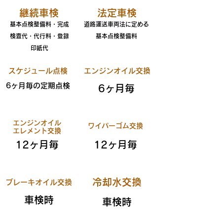
​継続車検
法定車検
基本点検整備料・完成
道路運送車両法に定める
検査代​・代行料・登録
​基本点検整備料
印紙代
​スケジュール点検
​エンジンオイル交換
​6ヶ月毎の定期点検​
​6ヶ月毎​
エンジンオイル
​ワイパーゴム交換
​エレメント交換
​12ヶ月毎​
​12ヶ月毎​
​冷却水交換
​ブレーキオイル交換
​車検時
​車検時