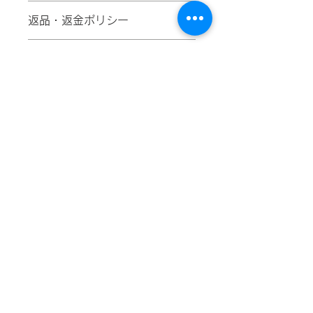
商品の詳細を入力してください。サイ
返品・返金ポリシー
ズ、素材、取扱説明に加え、商品の特
徴やおすすめのポイントなどを説明し
返品・返金規約を入力してください。
ましょう。
商品の配送について
商品にご満足いただけなかった場合の
返品・返金ポリシーと手順を説明しま
配送地域、料金、所要時間、梱包な
しょう。規約の内容を明確にすること
ど、商品の配送に関する情報を入力し
で、お客様の信頼を獲得し、安心して
てください。配送情報を明確にするこ
商品をご購入いただけます。
とで、お客様の信頼を獲得し、安心し
アクセス
て商品をご購入いただけます。
〒571-0027
大阪府門真市下島町28番20号
TEL/072-884-0700
FAX/072-884-0707
特定商取引に基づく表記
© 2023 Dr. Repair Wix.com
で作成されました